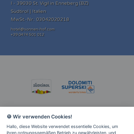
I - 39030 St. Vigil in Enneberg (BZ)
Südtirol | Italien
MwSt.-Nr.: 03042020218
hotel@sonnen-hof.com
+39 0474 501 012
🍪 Wir verwenden Cookies!
Hallo, diese Website verwendet essentielle Cookies, um
ihren ordnungsgemäßen Betrieb zu gewährleisten, und