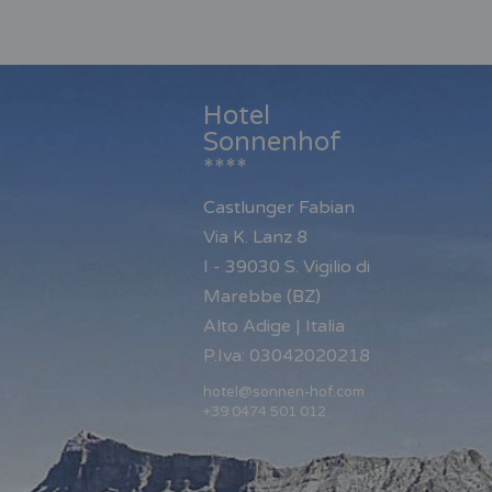
Hotel
Sonnenhof
****
Castlunger Fabian
Via K. Lanz 8
I - 39030 S. Vigilio di
Marebbe (BZ)
Alto Adige | Italia
P.Iva: 03042020218
hotel@sonnen-hof.com
+39 0474 501 012