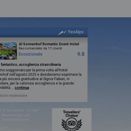
YesAlps
Al Sonnenhof Romantic Event-Hotel
Raccomandato da 17 clienti
9.8
Eccezionale
 fantastico, accoglienza straordinaria
mo soggiornato per la prima volta all’Hotel
nhof nell’agosto 2025 e desideriamo esprimere la
a più sincera gratitudine al Signor Fabian, in
colare, per la calorosa accoglienza e la grande
ibilità.
...
continua
Scrivi recensione