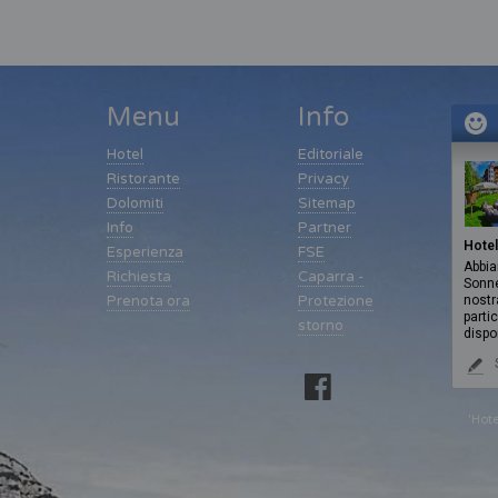
Menu
Info
Hotel
Editoriale
Ristorante
Privacy
Dolomiti
Sitemap
Info
Partner
Hotel
Esperienza
FSE
Abbia
Richiesta
Caparra -
Sonne
Prenota ora
Protezione
nostr
parti
storno
dispon