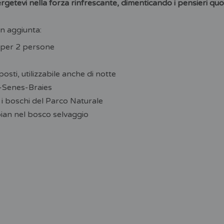
mergetevi nella forza rinfrescante, dimenticando i pensieri q
in aggiunta:
o per 2 persone
sti, utilizzabile anche di notte
s-Senes-Braies
 i boschi del Parco Naturale
bian nel bosco selvaggio