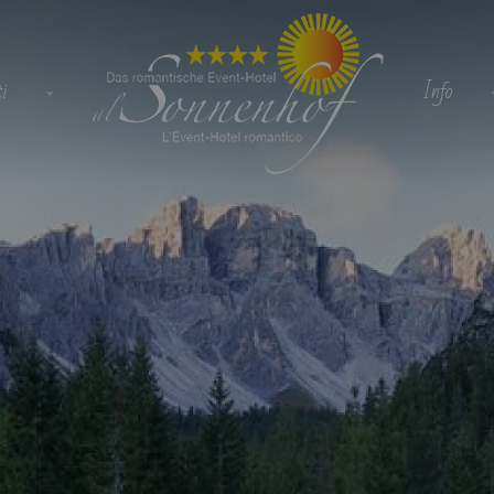
i
Info