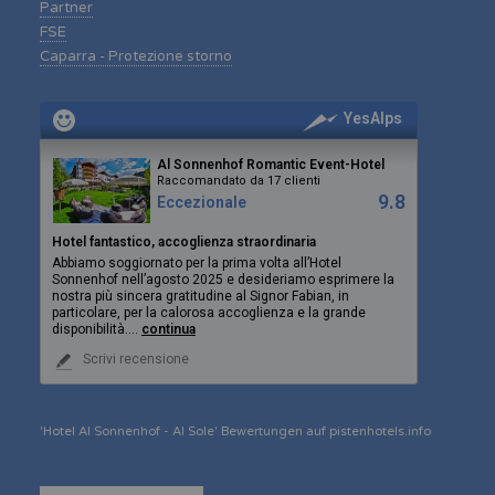
Partner
FSE
Caparra - Protezione storno
YesAlps
Al Sonnenhof Romantic Event-Hotel
Raccomandato da 17 clienti
9.8
Eccezionale
Hotel fantastico, accoglienza straordinaria
Abbiamo soggiornato per la prima volta all’Hotel
Sonnenhof nell’agosto 2025 e desideriamo esprimere la
nostra più sincera gratitudine al Signor Fabian, in
particolare, per la calorosa accoglienza e la grande
disponibilità.
...
continua
Scrivi recensione