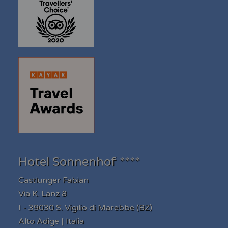
Hotel Sonnenhof ****
Castlunger Fabian
Via K. Lanz 8
I - 39030 S. Vigilio di Marebbe (BZ)
Alto Adige | Italia