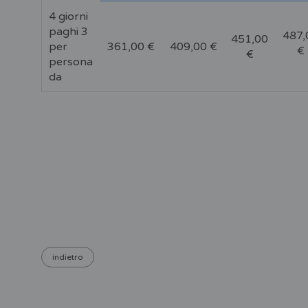
4 giorni
paghi 3
487,
451,00
per
361,00 €
409,00 €
€
€
persona
da
indietro